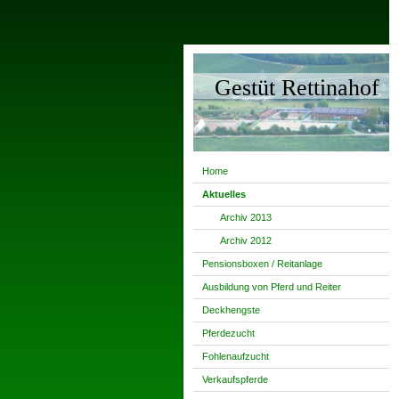
Gestüt Rettinahof
Home
Aktuelles
Archiv 2013
Archiv 2012
Pensionsboxen / Reitanlage
Ausbildung von Pferd und Reiter
Deckhengste
Pferdezucht
Fohlenaufzucht
Verkaufspferde