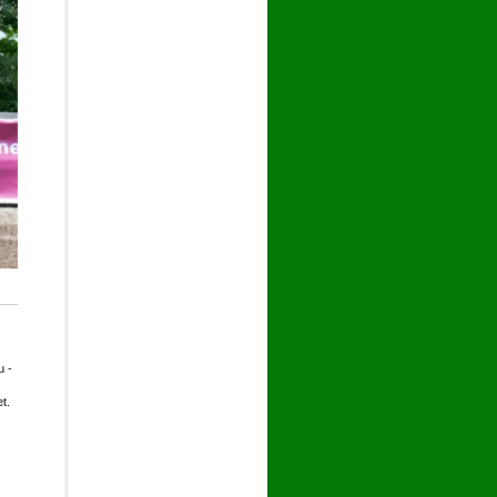
u -
t.