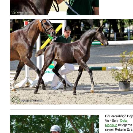
Der dreijährige Dej
Vu - Sohn
Deja
Magique
belegt mit
seiner Reiterin Eva