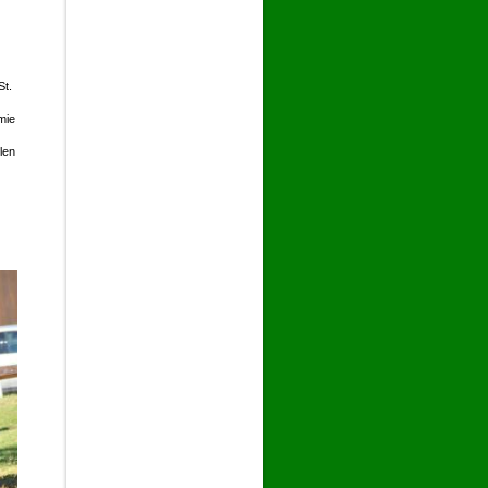
St.
mie
len