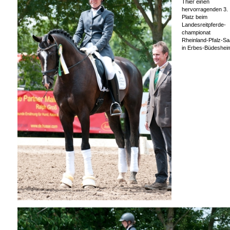
Thier einen
hervorragenden 3.
Platz beim
Landesreitpferde-
championat
Rheinland-Pfalz-Sa
in Erbes-Büdeshei