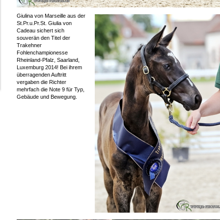
Giulina von Marseille aus der
St.Pr.u.Pr.St. Giulia von
Cadeau sichert sich
souverän den Titel der
Trakehner
Fohlenchampionesse
Rheinland-Pfalz, Saarland,
Luxemburg 2014! Bei ihrem
überragenden Auftritt
vergaben die Richter
mehrfach die Note 9 für Typ,
Gebäude und Bewegung.