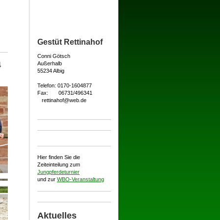
Gestüt Rettinahof
Conni Götsch
Außerhalb
4
55234 Albig
Telefon: 0170-1604877
Fax: 06731/496341
rettinahof@web.de
Hier finden Sie die
Zeiteinteilung zum
Jungpferdeturnier
und zur
WBO-Veranstaltung
Aktuelles