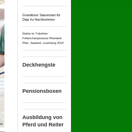
Grandioser Saisonstart für
Deja Vu-Nachkommen
Giulina ist Trakehner
Fohlenchampionesse Rheinland-
Pfalz, Saarland, Luxemburg 2014!
Deckhengste
Pensionsboxen
Ausbildung von
Pferd und Reiter