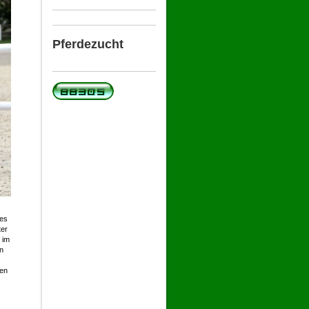
Pferdezucht
les
ter
 im
n
en