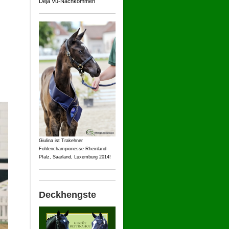
Deja Vu-Nachkommen
Giulina ist Trakehner
Fohlenchampionesse Rheinland-
Pfalz, Saarland, Luxemburg 2014!
Deckhengste