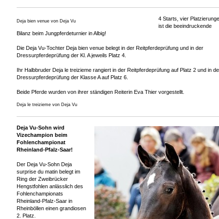
4 Starts, vier Platzierung
Deja bien venue von Deja Vu
ist die beeindruckende
Bilanz beim Jungpferdeturnier in Albig!
Die Deja Vu-Tochter Deja bien venue belegt in der Reitpferdeprüfung und in der
Dressurpferdeprüfung der Kl. A jeweils Platz 4.
Ihr Halbbruder Deja le treizieme rangiert in der Reitpferdeprüfung auf Platz 2 und in de
Dressurpferdeprüfung der Klasse A auf Platz 6.
Beide Pferde wurden von ihrer ständigen Reiterin Eva Thier vorgestellt.
Deja le treizieme von Deja Vu
Deja Vu-Sohn wird
Vizechampion beim
Fohlenchampionat
Rheinland-Pfalz-Saar!
Der Deja Vu-Sohn Deja
surprise du matin belegt im
Ring der Zweibrücker
Hengstfohlen anlässlich des
Fohlenchampionats
Rheinland-Pfalz-Saar in
Rheinböllen einen grandiosen
2. Platz.