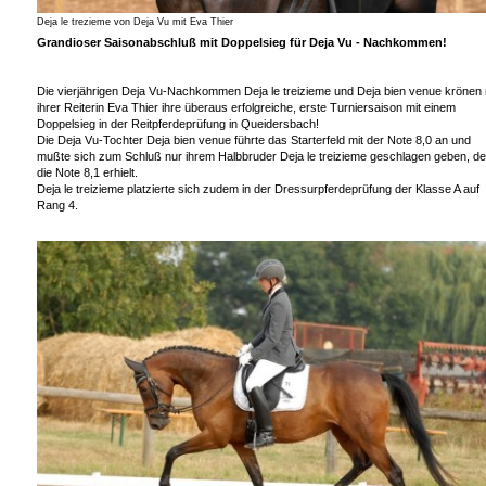
Deja le trezieme von Deja Vu mit Eva Thier
Grandioser Saisonabschluß mit Doppelsieg für Deja Vu - Nachkommen!
Die vierjährigen Deja Vu-Nachkommen Deja le treizieme und Deja bien venue krönen 
ihrer Reiterin Eva Thier ihre überaus erfolgreiche, erste Turniersaison mit einem
Doppelsieg in der Reitpferdeprüfung in Queidersbach!
Die Deja Vu-Tochter Deja bien venue führte das Starterfeld mit der Note 8,0 an und
mußte sich zum Schluß nur ihrem Halbbruder Deja le treizieme geschlagen geben, de
die Note 8,1 erhielt.
Deja le treizieme platzierte sich zudem in der Dressurpferdeprüfung der Klasse A auf
Rang 4.