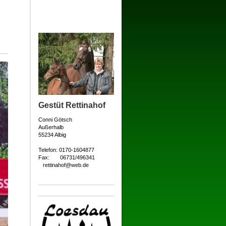
Gestüt Rettinahof
Conni Götsch
Außerhalb
55234 Albig
Telefon: 0170-1604877
Fax: 06731/496341
rettinahof@web.de