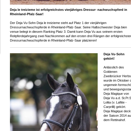
Deja le treizieme ist erfolgreichstes vierjähriges Dressur- nachwuchspferd in
Rheinland-Pfalz-Saar!
Der Deja Vu-Sohn Deja le treizieme steht auf Platz 1 der vierjährigen
Dressurnachwuchspferde in Rheinland-Pfalz-Saar. Seine Halbschwester Deja bien
venue belegt in diesem Ranking Platz 3. Damit kann Deja Vu aus seinem ersten
Reitpferdejahrgang zwei Nachkommen auf den ersten drei Rängen der erfolgreichste
Dressurnachwuchspferde in Rheinland-Pfalz-Saar platzieren!
Deja Vu-Sohn
gekört!
Anlässlich des
Goldenen
Zweibrücker Herbs
wurde im Oktober 
ungemein formsch
und bewegungssta
Deja Magique von
Deja Vu a.d. St.Pr.S
Lolita (v. Lafitte -
Carprilli) gekört.
Deja Magique deckt
der Saison 2014 au
dem Rettinahof.