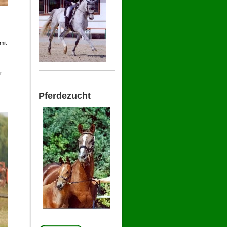
mit
r
Pferdezucht