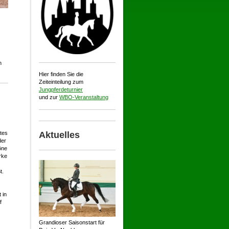
n
Hier finden Sie die
Zeiteinteilung zum
Jungpferdeturnier
und zur
WBO-Veranstaltung
Aktuelles
tes
der
öne
rke
t.
 in
f
Grandioser Saisonstart für