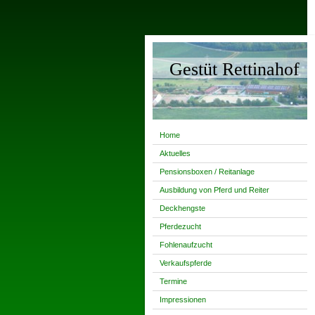
Gestüt Rettinahof
Home
Aktuelles
Pensionsboxen / Reitanlage
Ausbildung von Pferd und Reiter
Deckhengste
Pferdezucht
Fohlenaufzucht
Verkaufspferde
Termine
Impressionen