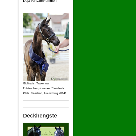
Deja Vu-Nachkommen
Giulina ist Trakehner
Fohlenchampionesse Rheinland-
Pfalz, Saarland, Luxemburg 2014!
Deckhengste