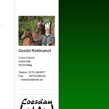
Gestüt Rettinahof
Conni Götsch
Außerhalb
55234 Albig
Telefon: 0170-1604877
Fax: 06731/496341
rettinahof@web.de